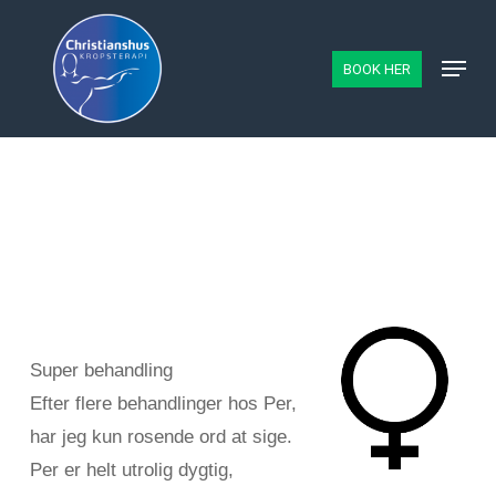
Skip
to
Menu
BOOK HER
main
content
Super behandling
Efter flere behandlinger hos Per,
har jeg kun rosende ord at sige.
Per er helt utrolig dygtig,