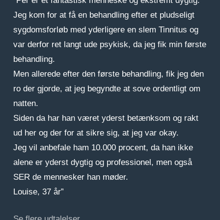
“Per er et fantastisk menneske og ekstremt dygtig.
Jeg kom for at få en behandling efter et pludseligt
sygdomsforløb med yderligere en slem Tinnitus og
var derfor ret langt ude psykisk, da jeg fik min første
behandling.
Men allerede efter den første behandling, fik jeg den
ro der gjorde, at jeg begyndte at sove ordentligt om
natten.
Siden da har han været yderst betænksom og rakt
ud her og der for at sikre sig, at jeg var okay.
Jeg vil anbefale ham 10.000 procent, da han ikke
alene er yderst dygtig og professionel, men også
SER de mennesker han møder.
Louise, 37 år”
Se flere udtalelser