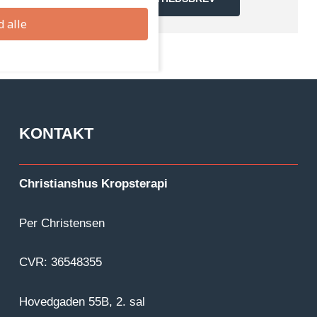
d alle
KONTAKT
Christianshus Kropsterapi
Per Christensen
CVR: 36548355
Hovedgaden 55B, 2. sal