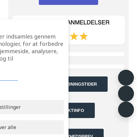
Google
anmeldelser
 der indsamles gennem
ologier, for at forbedre
hjemmeside, analysere,
Trustpilot
g til
anmeldelser
Facebook
bedømmelser
PRISER OG ÅBNINGSTIDER
stillinger
KONTAKTINFO
er alle
TILMELD NYHEDSBREV