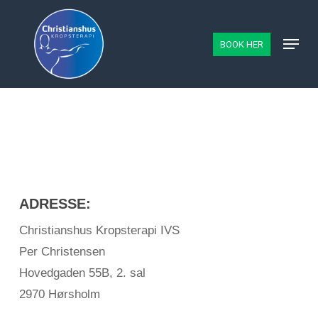
Skip
to
Menu
BOOK HER
main
content
ADRESSE:
Christianshus Kropsterapi IVS
Per Christensen
Hovedgaden 55B, 2. sal
2970 Hørsholm