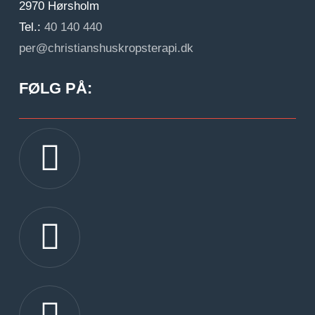
2970 Hørsholm
Tel.:
40 140 440
per@christianshuskropsterapi.dk
FØLG PÅ:
Gå til facebook
Gå til instagram
Gå til linkedIn