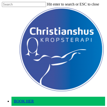
Skip
Hit enter to search or ESC to close
to
Close
main
Search
content
BOOK HER