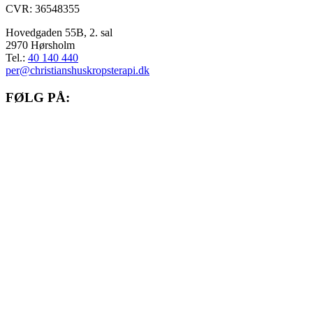
CVR: 36548355
Hovedgaden 55B, 2. sal
2970 Hørsholm
Tel.:
40 140 440
per@christianshuskropsterapi.dk
FØLG PÅ:
Gå til facebook
Gå til instagram
Gå til linkedIn