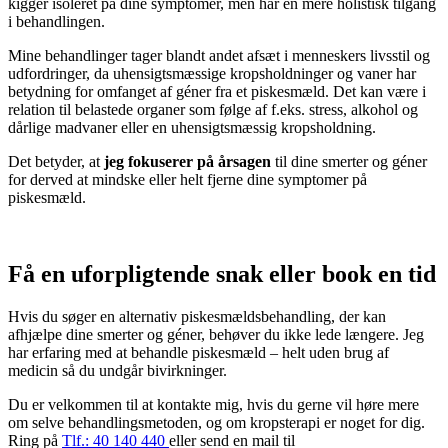
kigger isoleret på dine symptomer, men har en mere holistisk tilgang
i behandlingen.
Mine behandlinger tager blandt andet afsæt i menneskers livsstil og
udfordringer, da uhensigtsmæssige kropsholdninger og vaner har
betydning for omfanget af géner fra et piskesmæld. Det kan være i
relation til belastede organer som følge af f.eks. stress, alkohol og
dårlige madvaner eller en uhensigtsmæssig kropsholdning.
Det betyder, at
jeg fokuserer på årsagen
til dine smerter og géner
for derved at mindske eller helt fjerne dine symptomer på
piskesmæld.
Få en uforpligtende snak eller book en tid
Hvis du søger en alternativ piskesmældsbehandling, der kan
afhjælpe dine smerter og géner, behøver du ikke lede længere. Jeg
har erfaring med at behandle piskesmæld – helt uden brug af
medicin så du undgår bivirkninger.
Du er velkommen til at kontakte mig, hvis du gerne vil høre mere
om selve behandlingsmetoden, og om kropsterapi er noget for dig.
Ring på
Tlf.: 40 140 440
eller send en mail til