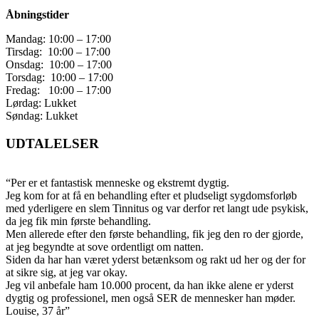
Åbningstider
Mandag: 10:00 – 17:00
Tirsdag: 10:00 – 17:00
Onsdag: 10:00 – 17:00
Torsdag: 10:00 – 17:00
Fredag: 10:00 – 17:00
Lørdag: Lukket
Søndag: Lukket
UDTALELSER
“Per er et fantastisk menneske og ekstremt dygtig.
Jeg kom for at få en behandling efter et pludseligt sygdomsforløb
med yderligere en slem Tinnitus og var derfor ret langt ude psykisk,
da jeg fik min første behandling.
Men allerede efter den første behandling, fik jeg den ro der gjorde,
at jeg begyndte at sove ordentligt om natten.
Siden da har han været yderst betænksom og rakt ud her og der for
at sikre sig, at jeg var okay.
Jeg vil anbefale ham 10.000 procent, da han ikke alene er yderst
dygtig og professionel, men også SER de mennesker han møder.
Louise, 37 år”