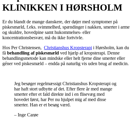
KLINIKKEN I HØRSHOLM
Er du blandt de mange danskere, der døjer med symptomer på
piskesmæld, f.eks. svimmelhed, spændinger i nakken, smerter i arme
og skuldre, hovedpine samt hukommelses- eller
koncentrationsbesvær, må du ikke fortvivle.
Hos Per Christensen,
Christianshus Kropsterapi
i Hørsholm, kan du
få
behandling af piskesmæld
ved hjælp af kropsterapi. Denne
behandlingsmetode kan mindske eller helt fjerne dine smerter eller
géner ved piskesmæld – endda på naturlig vis uden brug af medicin.
Jeg besøger regelmæssigt Christianshus Kropsterapi og
har haft stort udbytte af det. Efter flere år med mange
smerter efter et fald direkte ind i en flisevæg med
hovedet først, har Per nu hjulpet mig af med disse
smerter. Han er et besøg værd.
– Inge Carøe