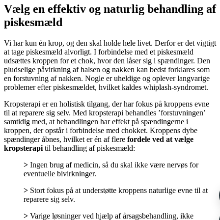
Vælg en effektiv og naturlig behandling af
piskesmæld
Vi har kun én krop, og den skal holde hele livet. Derfor er det vigtigt
at tage piskesmæld alvorligt. I forbindelse med et piskesmæld
udsættes kroppen for et chok, hvor den låser sig i spændinger. Den
pludselige påvirkning af halsen og nakken kan bedst forklares som
en forstuvning af nakken. Nogle er uheldige og oplever langvarige
problemer efter piskesmældet, hvilket kaldes whiplash-syndromet.
Kropsterapi er en holistisk tilgang, der har fokus på kroppens evne
til at reparere sig selv. Med kropsterapi behandles ’forstuvningen’
samtidig med, at behandlingen har effekt på spændingerne i
kroppen, der opstår i forbindelse med chokket. Kroppens dybe
spændinger åbnes, hvilket er én af flere
fordele ved at vælge
kropsterapi
til behandling af piskesmæld:
>
Ingen brug af medicin, så du skal ikke være nervøs for
eventuelle bivirkninger.
>
Stort fokus på at understøtte kroppens naturlige evne til at
reparere sig selv.
>
Varige løsninger ved hjælp af årsagsbehandling, ikke