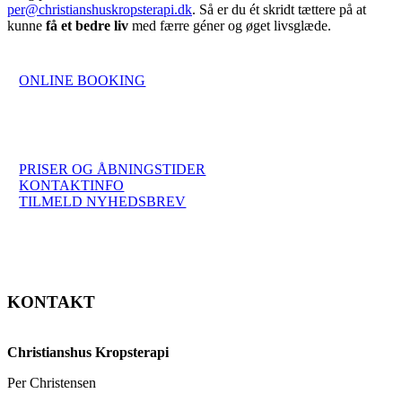
per@christianshuskropsterapi.dk
. Så er du ét skridt tættere på at
kunne
få et bedre liv
med færre géner og øget livsglæde.
ONLINE BOOKING
Google
anmeldelser
Trustpilot
anmeldelser
Facebook
bedømmelser
PRISER OG ÅBNINGSTIDER
KONTAKTINFO
TILMELD NYHEDSBREV
KONTAKT
Christianshus Kropsterapi
Per Christensen