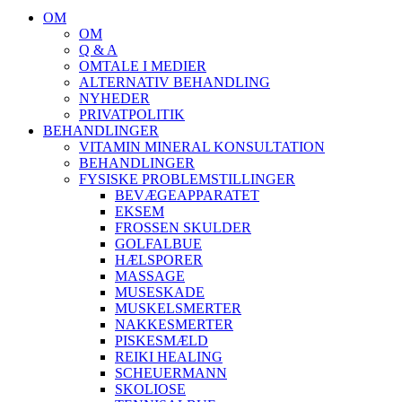
Menu
OM
OM
Q & A
OMTALE I MEDIER
ALTERNATIV BEHANDLING
NYHEDER
PRIVATPOLITIK
BEHANDLINGER
VITAMIN MINERAL KONSULTATION
BEHANDLINGER
FYSISKE PROBLEMSTILLINGER
BEVÆGEAPPARATET
EKSEM
FROSSEN SKULDER
GOLFALBUE
HÆLSPORER
MASSAGE
MUSESKADE
MUSKELSMERTER
NAKKESMERTER
PISKESMÆLD
REIKI HEALING
SCHEUERMANN
SKOLIOSE