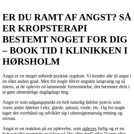
ER DU RAMT AF ANGST? SÅ
ER KROPSTERAPI
BESTEMT NOGET FOR DIG
– BOOK TID I KLINIKKEN I
HØRSHOLM
Angst er en meget udbredt psykisk sygdom. Vi kender alle til angst i
en eller anden grad. Men for nogle bliver angsten langvarig og så
intens, at de oplever en lammende fornemmelse, der hæmmer dem i
at gøre almindelige dagligdags ting.
Angst er som udgangspunkt en helt naturlig følelse præcis som
vores andre følelser f.eks. glæde, jalousi, vrede, etc. Og for nogle
tager det overhånd og udvikler sig i uhensigtsmæssig retning og
niveau.
Angst er en reaktion på en oplevelse, som
opleves
farlig og er en
helt naturlig instinktiv reaktion på ”liv eller død” eller ”kamp eller