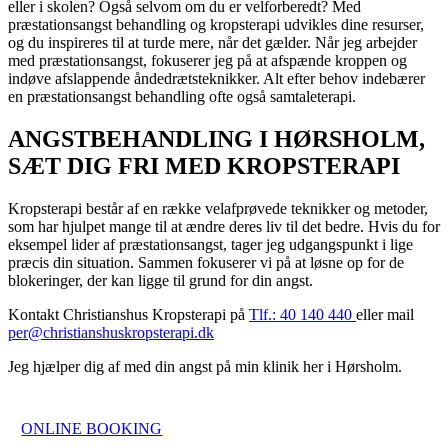
eller i skolen? Også selvom om du er velforberedt? Med
præstationsangst behandling og kropsterapi udvikles dine resurser,
og du inspireres til at turde mere, når det gælder. Når jeg arbejder
med præstationsangst, fokuserer jeg på at afspænde kroppen og
indøve afslappende åndedrætsteknikker. Alt efter behov indebærer
en præstationsangst behandling ofte også samtaleterapi.
ANGSTBEHANDLING I HØRSHOLM,
SÆT DIG FRI MED KROPSTERAPI
Kropsterapi består af en række velafprøvede teknikker og metoder,
som har hjulpet mange til at ændre deres liv til det bedre. Hvis du for
eksempel lider af præstationsangst, tager jeg udgangspunkt i lige
præcis din situation. Sammen fokuserer vi på at løsne op for de
blokeringer, der kan ligge til grund for din angst.
Kontakt Christianshus Kropsterapi på
Tlf.: 40 140 440
eller mail
per@christianshuskropsterapi.dk
Jeg hjælper dig af med din angst på min klinik her i Hørsholm.
ONLINE BOOKING