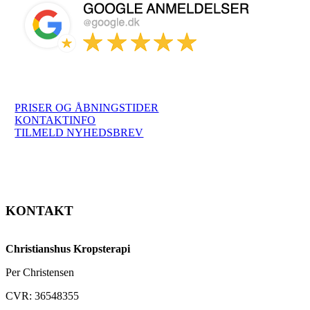
Google
anmeldelser
Trustpilot
anmeldelser
Facebook
bedømmelser
PRISER OG ÅBNINGSTIDER
KONTAKTINFO
TILMELD NYHEDSBREV
KONTAKT
Christianshus Kropsterapi
Per Christensen
CVR: 36548355