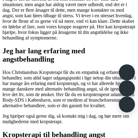
situationer, men angst har aldrig været mere udbredt, end det er i
dag. Der er flere årsager til dette, men mange kontakter os med
angst, som kan føres tilbage til stress. Vi lever i en stresset hverdag,
hvor de fleste af os gerne vil nå mere, end vi kan klare. Dette skaber
en følelse af fare, som vores kroppe reagerer på. Her kan kropsterapi
hjælpe, hvor fokus ligger på årsagerne til din angstlidelse og ikke
behandling af symptomerne.
Jeg har lang erfaring med
angstbehandling
Hos Christianshus Kropsterapi får du en empatisk og erfaren
behandler, som altid tager udgangspunkt i lige netop din situation. Vi
har mange års erfaring med kropsterapi, og vi har allerede hjulpet
mange danskere med alternativ behandling angst, så de igen kan
leve det liv, som de ønsker. Her får du en kropsterapeut udannet ved
Body-SDS i København, som er medlem af brancheforeningen af
alternative behandlere, som er din garanti for kvalitet.
Jeg hjælper også gerne dig, så kontakt mig i dag, og hør mere om
mulighederne med kropsterapi.
Kropsterapi til behandling angst