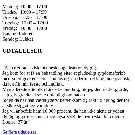
Mandag: 10:00 – 17:00
Tirsdag: 10:00 – 17:00
Onsdag: 10:00 – 17:00
Torsdag: 10:00 – 17:00
Fredag: 10:00 – 17:00
Lørdag: Lukket
Søndag: Lukket
UDTALELSER
“Per er et fantastisk menneske og ekstremt dygtig.
Jeg kom for at få en behandling efter et pludseligt sygdomsforløb
med yderligere en slem Tinnitus og var derfor ret langt ude psykisk,
da jeg fik min første behandling.
Men allerede efter den første behandling, fik jeg den ro der gjorde,
at jeg begyndte at sove ordentligt om natten.
Siden da har han været yderst betænksom og rakt ud her og der for
at sikre sig, at jeg var okay.
Jeg vil anbefale ham 10.000 procent, da han ikke alene er yderst
dygtig og professionel, men også SER de mennesker han møder.
Louise, 37 år”
Se flere udtalelser