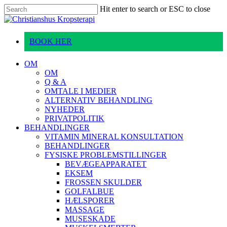
Skip
Hit enter to search or ESC to close
to
Close
main
Search
content
BOOK HER
Menu
OM
OM
Q & A
OMTALE I MEDIER
ALTERNATIV BEHANDLING
NYHEDER
PRIVATPOLITIK
BEHANDLINGER
VITAMIN MINERAL KONSULTATION
BEHANDLINGER
FYSISKE PROBLEMSTILLINGER
BEVÆGEAPPARATET
EKSEM
FROSSEN SKULDER
GOLFALBUE
HÆLSPORER
MASSAGE
MUSESKADE