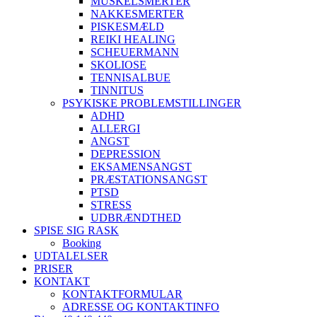
MUSKELSMERTER
NAKKESMERTER
PISKESMÆLD
REIKI HEALING
SCHEUERMANN
SKOLIOSE
TENNISALBUE
TINNITUS
PSYKISKE PROBLEMSTILLINGER
ADHD
ALLERGI
ANGST
DEPRESSION
EKSAMENSANGST
PRÆSTATIONSANGST
PTSD
STRESS
UDBRÆNDTHED
SPISE SIG RASK
Booking
UDTALELSER
PRISER
KONTAKT
KONTAKTFORMULAR
ADRESSE OG KONTAKTINFO