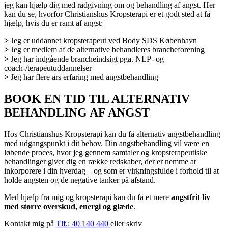
jeg kan hjælp dig med rådgivning om og behandling af angst. Her
kan du se, hvorfor Christianshus Kropsterapi er et godt sted at få
hjælp, hvis du er ramt af angst:
>
Jeg er uddannet kropsterapeut ved Body SDS København
>
Jeg er medlem af de alternative behandleres brancheforening
>
Jeg har indgående brancheindsigt pga. NLP- og
coach-/terapeutuddannelser
>
Jeg har flere års erfaring med angstbehandling
BOOK EN TID TIL ALTERNATIV
BEHANDLING AF ANGST
Hos Christianshus Kropsterapi kan du få alternativ angstbehandling
med udgangspunkt i dit behov. Din angstbehandling vil være en
løbende proces, hvor jeg gennem samtaler og kropsterapeutiske
behandlinger giver dig en række redskaber, der er nemme at
inkorporere i din hverdag – og som er virkningsfulde i forhold til at
holde angsten og de negative tanker på afstand.
Med hjælp fra mig og kropsterapi kan du få et mere
angstfrit liv
med større overskud, energi og glæde
.
Kontakt mig på
Tlf.: 40 140 440
eller skriv