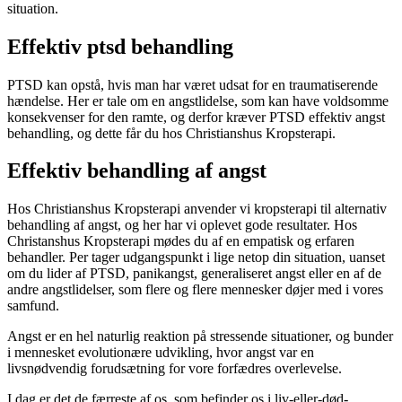
situation.
Effektiv ptsd behandling
PTSD kan opstå, hvis man har været udsat for en traumatiserende
hændelse. Her er tale om en angstlidelse, som kan have voldsomme
konsekvenser for den ramte, og derfor kræver PTSD effektiv angst
behandling, og dette får du hos Christianshus Kropsterapi.
Effektiv behandling af angst
Hos Christianshus Kropsterapi anvender vi kropsterapi til alternativ
behandling af angst, og her har vi oplevet gode resultater. Hos
Christanshus Kropsterapi mødes du af en empatisk og erfaren
behandler. Per tager udgangspunkt i lige netop din situation, uanset
om du lider af PTSD, panikangst, generaliseret angst eller en af de
andre angstlidelser, som flere og flere mennesker døjer med i vores
samfund.
Angst er en hel naturlig reaktion på stressende situationer, og bunder
i mennesket evolutionære udvikling, hvor angst var en
livsnødvendig forudsætning for vore forfædres overlevelse.
I dag er det de færreste af os, som befinder os i liv-eller-død-