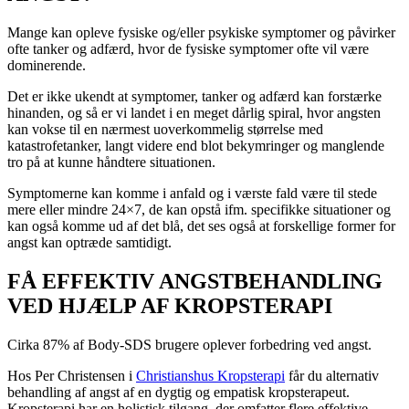
Mange kan opleve fysiske og/eller psykiske symptomer og påvirker
ofte tanker og adfærd, hvor de fysiske symptomer ofte vil være
dominerende.
Det er ikke ukendt at symptomer, tanker og adfærd kan forstærke
hinanden, og så er vi landet i en meget dårlig spiral, hvor angsten
kan vokse til en nærmest uoverkommelig størrelse med
katastrofetanker, langt videre end blot bekymringer og manglende
tro på at kunne håndtere situationen.
Symptomerne kan komme i anfald og i værste fald være til stede
mere eller mindre 24×7, de kan opstå ifm. specifikke situationer og
kan også komme ud af det blå, det ses også at forskellige former for
angst kan optræde samtidigt.
FÅ EFFEKTIV ANGSTBEHANDLING
VED HJÆLP AF KROPSTERAPI
Cirka 87% af Body-SDS brugere oplever forbedring ved angst.
Hos Per Christensen i
Christianshus Kropsterapi
får du alternativ
behandling af angst af en dygtig og empatisk kropsterapeut.
Kropsterapi har en holistisk tilgang, der omfatter flere effektive