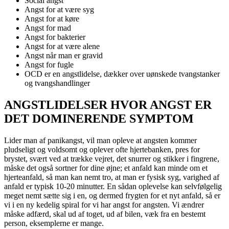
Social angst
Angst for at være syg
Angst for at køre
Angst for mad
Angst for bakterier
Angst for at være alene
Angst når man er gravid
Angst for fugle
OCD er en angstlidelse, dækker over uønskede tvangstanker
og tvangshandlinger
ANGSTLIDELSER HVOR ANGST ER
DET DOMINERENDE SYMPTOM
Lider man af panikangst, vil man opleve at angsten kommer
pludseligt og voldsomt og oplever ofte hjertebanken, pres for
brystet, svært ved at trække vejret, det snurrer og stikker i fingrene,
måske det også sortner for dine øjne; et anfald kan minde om et
hjerteanfald, så man kan nemt tro, at man er fysisk syg, varighed af
anfald er typisk 10-20 minutter. En sådan oplevelse kan selvfølgelig
meget nemt sætte sig i en, og dermed frygten for et nyt anfald, så er
vi i en ny kedelig spiral for vi har angst for angsten. Vi ændrer
måske adfærd, skal ud af toget, ud af bilen, væk fra en bestemt
person, eksemplerne er mange.