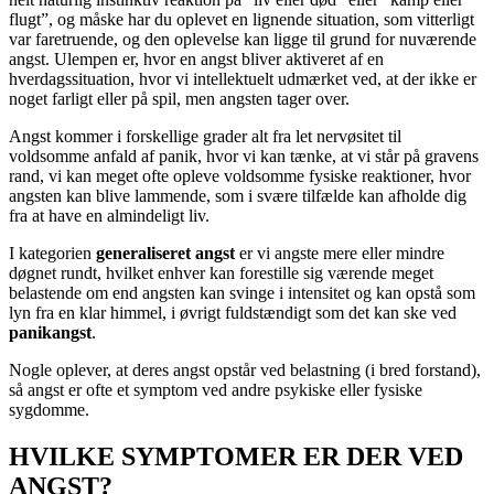
flugt”, og måske har du oplevet en lignende situation, som vitterligt
var faretruende, og den oplevelse kan ligge til grund for nuværende
angst. Ulempen er, hvor en angst bliver aktiveret af en
hverdagssituation, hvor vi intellektuelt udmærket ved, at der ikke er
noget farligt eller på spil, men angsten tager over.
Angst kommer i forskellige grader alt fra let nervøsitet til
voldsomme anfald af panik, hvor vi kan tænke, at vi står på gravens
rand, vi kan meget ofte opleve voldsomme fysiske reaktioner, hvor
angsten kan blive lammende, som i svære tilfælde kan afholde dig
fra at have en almindeligt liv.
I kategorien
generaliseret angst
er vi angste mere eller mindre
døgnet rundt, hvilket enhver kan forestille sig værende meget
belastende om end angsten kan svinge i intensitet og kan opstå som
lyn fra en klar himmel, i øvrigt fuldstændigt som det kan ske ved
panikangst
.
Nogle oplever, at deres angst opstår ved belastning (i bred forstand),
så angst er ofte et symptom ved andre psykiske eller fysiske
sygdomme.
HVILKE SYMPTOMER ER DER VED
ANGST?