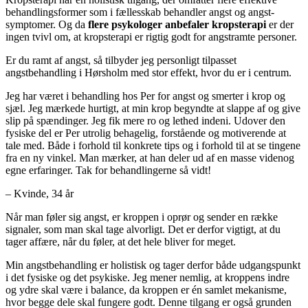
behandlingsformer som i fællesskab behandler angst og angst-
symptomer. Og da
flere psykologer anbefaler kropsterapi
er der
ingen tvivl om, at kropsterapi er rigtig godt for angstramte personer.
Er du ramt af angst, så tilbyder jeg personligt tilpasset
angstbehandling i Hørsholm med stor effekt, hvor du er i centrum.
Jeg har været i behandling hos Per for angst og smerter i krop og
sjæl. Jeg mærkede hurtigt, at min krop begyndte at slappe af og give
slip på spændinger. Jeg fik mere ro og lethed indeni. Udover den
fysiske del er Per utrolig behagelig, forstående og motiverende at
tale med. Både i forhold til konkrete tips og i forhold til at se tingene
fra en ny vinkel. Man mærker, at han deler ud af en masse videnog
egne erfaringer. Tak for behandlingerne så vidt!
– Kvinde, 34 år
Når man føler sig angst, er kroppen i oprør og sender en række
signaler, som man skal tage alvorligt. Det er derfor vigtigt, at du
tager affære, når du føler, at det hele bliver for meget.
Min angstbehandling er holistisk og tager derfor både udgangspunkt
i det fysiske og det psykiske. Jeg mener nemlig, at kroppens indre
og ydre skal være i balance, da kroppen er én samlet mekanisme,
hvor begge dele skal fungere godt. Denne tilgang er også grunden