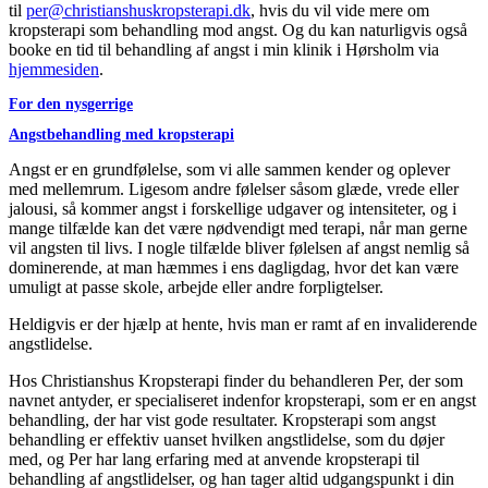
til
per@christianshuskropsterapi.dk
, hvis du vil vide mere om
kropsterapi som behandling mod angst. Og du kan naturligvis også
booke en tid til behandling af angst i min klinik i Hørsholm via
hjemmesiden
.
For den nysgerrige
Angstbehandling med kropsterapi
Angst er en grundfølelse, som vi alle sammen kender og oplever
med mellemrum. Ligesom andre følelser såsom glæde, vrede eller
jalousi, så kommer angst i forskellige udgaver og intensiteter, og i
mange tilfælde kan det være nødvendigt med terapi, når man gerne
vil angsten til livs. I nogle tilfælde bliver følelsen af angst nemlig så
dominerende, at man hæmmes i ens dagligdag, hvor det kan være
umuligt at passe skole, arbejde eller andre forpligtelser.
Heldigvis er der hjælp at hente, hvis man er ramt af en invaliderende
angstlidelse.
Hos Christianshus Kropsterapi finder du behandleren Per, der som
navnet antyder, er specialiseret indenfor kropsterapi, som er en angst
behandling, der har vist gode resultater. Kropsterapi som angst
behandling er effektiv uanset hvilken angstlidelse, som du døjer
med, og Per har lang erfaring med at anvende kropsterapi til
behandling af angstlidelser, og han tager altid udgangspunkt i din