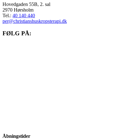
Hovedgaden 55B, 2. sal
2970 Hørsholm
Tel.:
40 140 440
per@christianshuskropsterapi.dk
FØLG PÅ:
Gå til facebook
Gå til instagram
Gå til linkedIn
Åbningstider