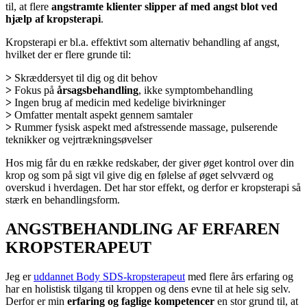
til, at flere
angstramte klienter slipper af med angst blot ved
hjælp af kropsterapi
.
Kropsterapi er bl.a. effektivt som alternativ behandling af angst,
hvilket der er flere grunde til:
>
Skræddersyet til dig og dit behov
>
Fokus på
årsagsbehandling
, ikke symptombehandling
>
Ingen brug af medicin med kedelige bivirkninger
>
Omfatter mentalt aspekt gennem samtaler
>
Rummer fysisk aspekt med afstressende massage, pulserende
teknikker og vejrtrækningsøvelser
Hos mig får du en række redskaber, der giver øget kontrol over din
krop og som på sigt vil give dig en følelse af øget selvværd og
overskud i hverdagen. Det har stor effekt, og derfor er kropsterapi så
stærk en behandlingsform.
ANGSTBEHANDLING AF ERFAREN
KROPSTERAPEUT
Jeg er
uddannet Body SDS-kropsterapeut
med flere års erfaring og
har en holistisk tilgang til kroppen og dens evne til at hele sig selv.
Derfor er min
erfaring og faglige kompetencer
en stor grund til, at