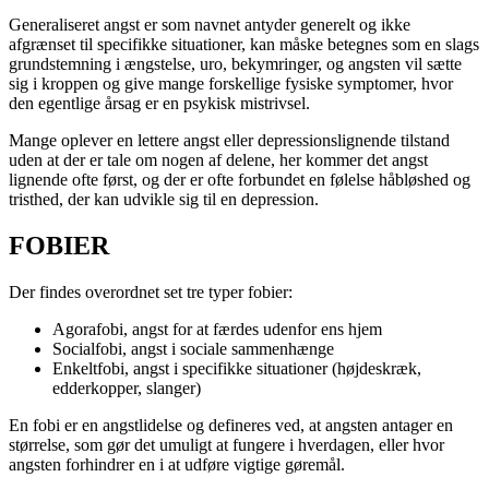
Generaliseret angst er som navnet antyder generelt og ikke
afgrænset til specifikke situationer, kan måske betegnes som en slags
grundstemning i ængstelse, uro, bekymringer, og angsten vil sætte
sig i kroppen og give mange forskellige fysiske symptomer, hvor
den egentlige årsag er en psykisk mistrivsel.
Mange oplever en lettere angst eller depressionslignende tilstand
uden at der er tale om nogen af delene, her kommer det angst
lignende ofte først, og der er ofte forbundet en følelse håbløshed og
tristhed, der kan udvikle sig til en depression.
FOBIER
Der findes overordnet set tre typer fobier:
Agorafobi, angst for at færdes udenfor ens hjem
Socialfobi, angst i sociale sammenhænge
Enkeltfobi, angst i specifikke situationer (højdeskræk,
edderkopper, slanger)
En fobi er en angstlidelse og defineres ved, at angsten antager en
størrelse, som gør det umuligt at fungere i hverdagen, eller hvor
angsten forhindrer en i at udføre vigtige gøremål.