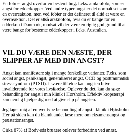
En fobi er angst overfor en bestemt ting, f.eks. araknofobi, som er
angst for edderkopper. Ved andre typer angst er det normalt set som
en overreaktion, men ved fobier er det defineret til altid at være en
overreaktion. Det er altså araknofobi, hvis du er bange for en
edderkop i Danmark, modsat vil der være en rigtig god grund til at
være bange for bestemte edderkopper i f.eks. Australien.
VIL DU VÆRE DEN NÆSTE, DER
SLIPPER AF MED DIN ANGST?
Angst kan manifestere sig i mange forskellige varianter. F.eks. som
social angst, panikangst, generaliseret angst, OCD og posttraumatisk
stress syndrom (PTSD). I svære tilfælde kan angsten blive
invaliderende for vores livsførelse. Oplever du det, kan du søge
behandling for angst i min klinik i Hørsholm. Effektiv kropsterapi
kan nemlig hjælpe dig med at give slip på angsten.
Jeg tager mig af enhver type behandling af angst i klinik i Hørsholm.
Her på siden kan du blandt andet læse mere om eksamensangst og
præstationsangst.
Cirka 87% af Body-sds brugere oplever forbedring ved angst.