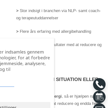
>
Stor indsigt i branchen via NLP- samt coach-
og terapeutuddannelser
>
Flere års erfaring med allergibehandling
>
Mange positive resultater med at reducere og
 der indsamles gennem
fjerne allergier
ologier, for at forbedre
hjemmeside, analysere,
g til
FÅ EN SNAK OM DIN SITUATION ELLER
BOOK EN TID
Hvis du vil være
fri for allergi
, så er hjælpen nær.
Jeg har god erfaring med at reducere og endda helt
stillinger