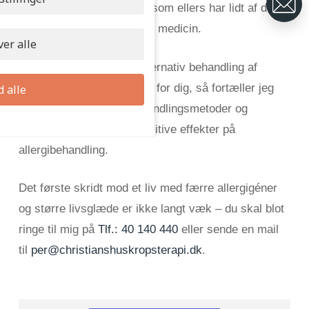
fjerne allergi hos klienter, som ellers har lidt af det i
flere år – helt uden brug af medicin.
er alle
Er du stadig i tvivl, om alternativ behandling af
allergi er den rette løsning for dig, så fortæller jeg
d alle
gerne mere om mine behandlingsmetoder og
kropsterapiens mange positive effekter på
allergibehandling.
Det første skridt mod et liv med færre allergigéner
og større livsglæde er ikke langt væk – du skal blot
ringe til mig på
Tlf.: 40 140 440
eller sende en mail
til
per@christianshuskropsterapi.dk
.