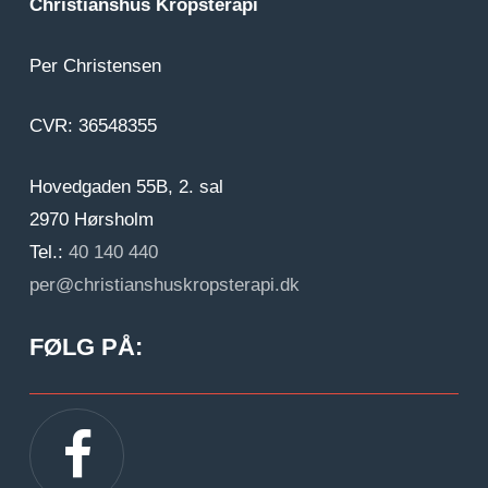
Christianshus Kropsterapi
Per Christensen
CVR: 36548355
Hovedgaden 55B, 2. sal
2970 Hørsholm
Tel.:
40 140 440
per@christianshuskropsterapi.dk
FØLG PÅ:
Gå til facebook