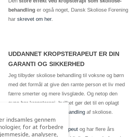
Den
store effekt ved kropsterapi som skoliose-
behandling
er også noget, Dansk Skoliose Forening
har
skrevet om her
.
UDDANNET KROPSTERAPEUT ER DIN
GARANTI OG SIKKERHED
Jeg tilbyder skoliose behandling til voksne og børn
med det formål at give den ramte person et liv med
færre smerter og mere livsglæde. Og netop den
evne har kropsterapi, hvilket gør det til en oplagt
mulighed for
alternativ behandling
af skoliose.
 der indsamles gennem
ologier, for at forbedre
Jeg er
uddannet kropsterapeut
og har flere års
hjemmeside, analysere,