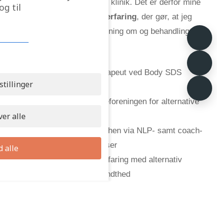
erfaring i branchen fra min klinik. Det er derfor mine
g til
faglige kompetencer
og erfaring
, der gør, at jeg
kan hjælpe dig med rådgivning om og behandling af
skoliose:
>
Uddannet kropsterapeut ved Body SDS
stillinger
København
>
Medlem af brancheforeningen for alternative
er alle
behandlere
>
Stor indsigt i branchen via NLP- samt coach-
og terapeutuddannelser
d alle
>
Flere års positiv erfaring med alternativ
behandling af udbrændthed