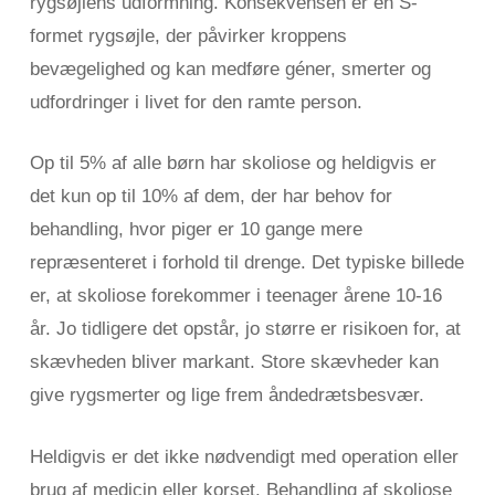
rygsøjlens udformning. Konsekvensen er en S-
formet rygsøjle, der påvirker kroppens
bevægelighed og kan medføre géner, smerter og
udfordringer i livet for den ramte person.
Op til 5% af alle børn har skoliose og heldigvis er
det kun op til 10% af dem, der har behov for
behandling, hvor piger er 10 gange mere
repræsenteret i forhold til drenge. Det typiske billede
er, at skoliose forekommer i teenager årene 10-16
år. Jo tidligere det opstår, jo større er risikoen for, at
skævheden bliver markant. Store skævheder kan
give rygsmerter og lige frem åndedrætsbesvær.
Heldigvis er det ikke nødvendigt med operation eller
brug af medicin eller korset. Behandling af skoliose