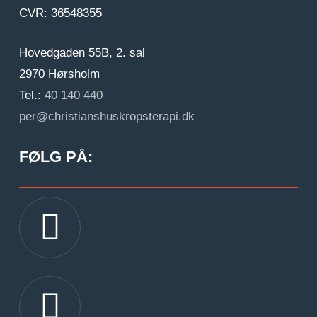
CVR: 36548355
Hovedgaden 55B, 2. sal
2970 Hørsholm
Tel.:
40 140 440
per@christianshuskropsterapi.dk
FØLG PÅ:
Gå til facebook
Gå til instagram