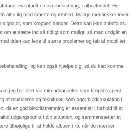
lstand, eventuelt en overbelastning, i albueleddet. Her
en altid lig med smerte og ømhed. Mange mennesker lever
te signaler, som kroppen sender. Dette kan ikke anbefales.
 om at sætte ind så tidligt som muligt, så man undgår en
ed tiden kan lede til større problemer og tab af mobilitet
buebehandling, og kan også hjælpe dig, så du kan komme
 som jeg har lært via min uddannelse som kropsterapeut
g af musklerne og teknikker, som øger blodcirkulation i
, da en god blodtilstrømning er essentielt i forhold til at
r altid udgangspunkt i din situation, og sammensætter et
re tilbøjelige til at holde albuen i ro, når de mærker