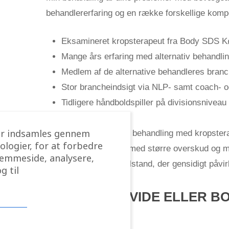
behandlererfaring og en række forskellige komp
Eksamineret kropsterapeut fra Body SDS 
Mange års erfaring med alternativ behandli
Medlem af de alternative behandleres branc
Stor brancheindsigt via NLP- samt coach- 
Tidligere håndboldspiller på divisionsniveau
der indsamles gennem
Det helt centrale i min behandling med kropstera
ologier, for at forbedre
mere afbalanceret liv med større overskud og m
jemmeside, analysere,
fysiske og psykiske tilstand, der gensidigt påvi
g til
FÅ MERE AT VIDE ELLER B
GOLFALBUE