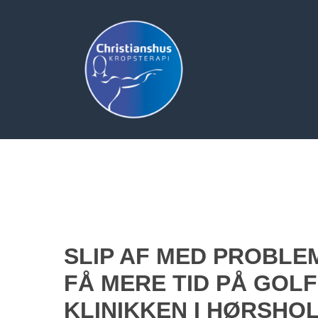
Skip
to
main
content
SLIP AF MED PROBL
FÅ MERE TID PÅ GOLF
KLINIKKEN I HØRSHO