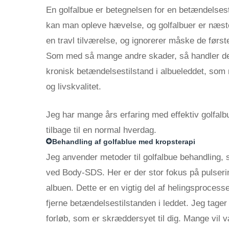
En golfalbue er betegnelsen for en betændelsesti
kan man opleve hævelse, og golfalbuer er næst
en travl tilværelse, og ignorerer måske de førs
Som med så mange andre skader, så handler det
kronisk betændelsestilstand i albueleddet, som m
og livskvalitet.
Jeg har mange års erfaring med effektiv golfal
tilbage til en normal hverdag.
Behandling af golfablue med kropsterapi
Jeg anvender metoder til golfalbue behandling,
ved Body-SDS. Her er der stor fokus på pulserin
albuen. Dette er en vigtig del af helingsprocessen
fjerne betændelsestilstanden i leddet. Jeg tage
forløb, som er skræddersyet til dig. Mange vil væ