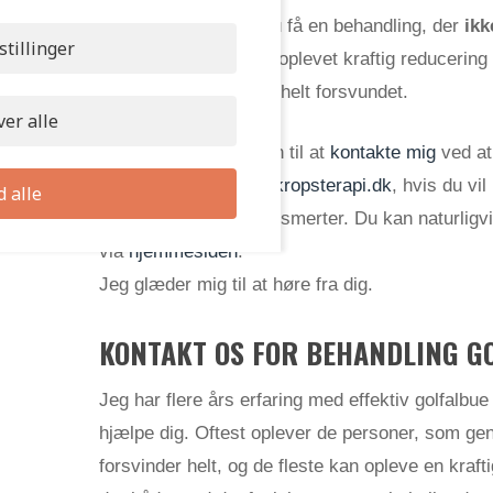
Med kropsterapi vil du få en behandling, der
ikk
stillinger
glade kunder
, der har oplevet kraftig reducering
problemerne oftest er helt forsvundet.
er alle
Du er altid velkommen til at
kontakte mig
ved at
til
per@christianshuskropsterapi.dk
, hvis du vi
d alle
med færre eller ingen smerter. Du kan naturligvi
via
hjemmesiden
.
Jeg glæder mig til at høre fra dig.
KONTAKT OS FOR BEHANDLING GO
Jeg har flere års erfaring med effektiv golfalbue
hjælpe dig. Oftest oplever de personer, som ge
forsvinder helt, og de fleste kan opleve en kraft