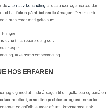
år du
alternativ behandling
af ubalancer og smerter, der
rimod har
fokus på at behandle årsagen
. Der er derfor
handle problemer med golfalbue:
virkninger
ns evne til at reparere sig selv
ntale aspekt
handling, ikke symptombehandling
UE HOS ERFAREN
r jeg dig med at finde årsagen til din golfalbue og opnå en
reducere eller fjerne dine problemer og evt. smerter
.
aratet og golfalbue tager afsæt i kropsterapeutisk