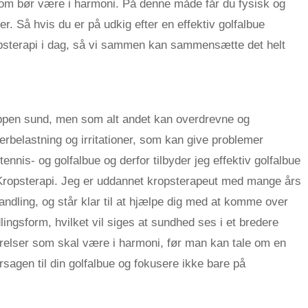
som bør være i harmoni. På denne måde får du fysisk og
er. Så hvis du er på udkig efter en effektiv golfalbue
ropsterapi i dag, så vi sammen kan sammensætte det helt
oppen sund, men som alt andet kan overdrevne og
erbelastning og irritationer, som kan give problemer
nnis- og golfalbue og derfor tilbyder jeg effektiv golfalbue
Kropsterapi. Jeg er uddannet kropsterapeut med mange års
handling, og står klar til at hjælpe dig med at komme over
lingsform, hvilket vil siges at sundhed ses i et bredere
ørrelser som skal være i harmoni, før man kan tale om en
sagen til din golfalbue og fokusere ikke bare på