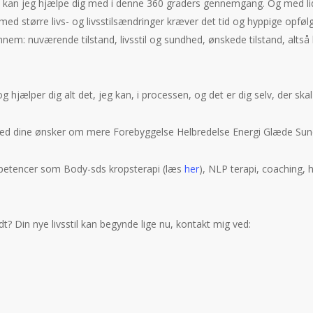
 dét kan jeg hjælpe dig med i denne 360 graders gennemgang. Og med l
med større livs- og livsstilsændringer kræver det tid og hyppige opføl
nem: nuværende tilstand, livsstil og sundhed, ønskede tilstand, altså h
og hjælper dig alt det, jeg kan, i processen, og det er dig selv, der ska
s med dine ønsker om mere Forebyggelse Helbredelse Energi Glæde Sund
petencer som Body-sds kropsterapi (læs
her
), NLP terapi, coaching, h
ridt? Din nye livsstil kan begynde lige nu, kontakt mig ved: