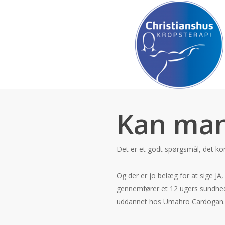
Skip
to
main
content
Kan man 
Det er et godt spørgsmål, det kor
Og der er jo belæg for at sige JA
gennemfører et 12 ugers sundhed
uddannet hos Umahro Cardogan