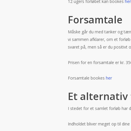
12 ugers forløbet kan bookes
he
Forsamtale
Måske går du med tanker og tænker
vi sammen afklarer, om et forløb 
svaret på, men så er du positivt o
Prisen for en forsamtale er kr. 35
Forsamtale bookes
her
Et alternativ 
I stedet for et samlet forløb har
Indholdet bliver meget op til dine