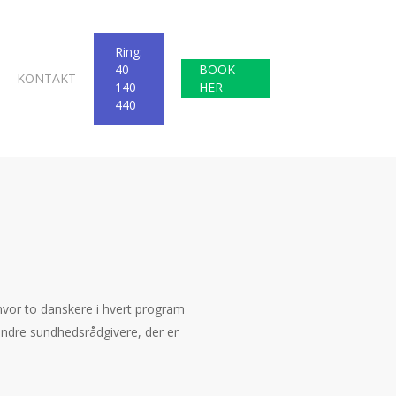
Ring:
40
BOOK
KONTAKT
140
HER
440
 hvor to danskere i hvert program
ndre sundhedsrådgivere, der er