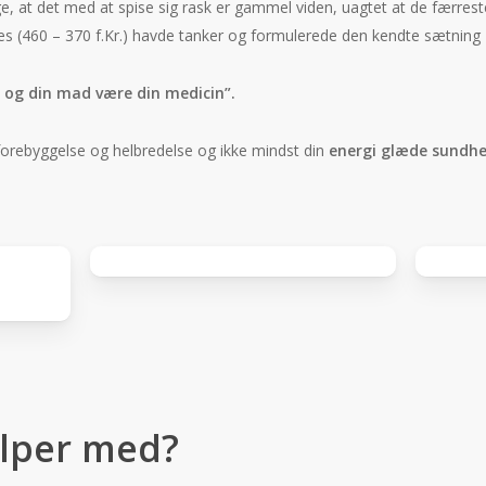
ige, at det med at spise sig rask er gammel viden, uagtet at de færrest
s (460 – 370 f.Kr.) havde tanker og formulerede den kendte sætning
 og din mad være din medicin”.
orebyggelse og helbredelse og ikke mindst din
energi glæde sundhed
Facebook
Trustpilot
r
bedømmelser
anmeldels
ælper med?