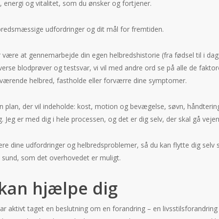
energi og vitalitet, som du ønsker og fortjener.
lbredsmæssige udfordringer og dit mål for fremtiden.
r være at gennemarbejde din egen helbredshistorie (fra fødsel til i dag
rse blodprøver og testsvar, vi vil med andre ord se på alle de faktor
uværende helbred, fastholde eller forværre dine symptomer.
plan, der vil indeholde: kost, motion og bevægelse, søvn, håndtering 
 Jeg er med dig i hele processen, og det er dig selv, der skal gå vejen
ere dine udfordringer og helbredsproblemer, så du kan flytte dig selv s
e sund, som det overhovedet er muligt.
kan hjælpe dig
har aktivt taget en beslutning om en forandring – en livsstilsforandrin