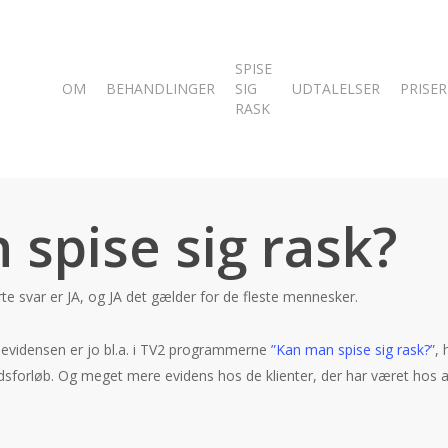
SPISE
OM
BEHANDLINGER
SIG
UDTALELSER
PRISER
RASK
spise sig rask?
te svar er JA, og JA det gælder for de fleste mennesker.
, evidensen er jo bl.a. i TV2 programmerne
”Kan man spise sig rask?”
,
sforløb. Og meget mere evidens hos de klienter, der har været hos a
.