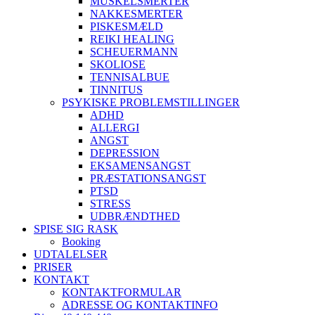
MUSKELSMERTER
NAKKESMERTER
PISKESMÆLD
REIKI HEALING
SCHEUERMANN
SKOLIOSE
TENNISALBUE
TINNITUS
PSYKISKE PROBLEMSTILLINGER
ADHD
ALLERGI
ANGST
DEPRESSION
EKSAMENSANGST
PRÆSTATIONSANGST
PTSD
STRESS
UDBRÆNDTHED
SPISE SIG RASK
Booking
UDTALELSER
PRISER
KONTAKT
KONTAKTFORMULAR
ADRESSE OG KONTAKTINFO