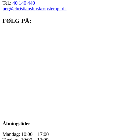
Tel.:
40 140 440
per@christianshuskropsterapi.dk
FØLG PÅ:
Gå til facebook
Gå til instagram
Gå til linkedIn
Åbningstider
Mandag: 10:00 – 17:00
Tirsdag: 10:00 – 17:00