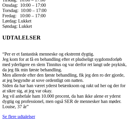
Onsdag: 10:00 – 17:00
Torsdag: 10:00 – 17:00
Fredag: 10:00 – 17:00
Lørdag: Lukket
Søndag: Lukket
UDTALELSER
“Per er et fantastisk menneske og ekstremt dygtig.
Jeg kom for at få en behandling efter et pludseligt sygdomsforløb
med yderligere en slem Tinnitus og var derfor ret langt ude psykisk,
da jeg fik min første behandling.
Men allerede efter den første behandling, fik jeg den ro der gjorde,
at jeg begyndte at sove ordentligt om natten.
Siden da har han været yderst betænksom og rakt ud her og der for
at sikre sig, at jeg var okay.
Jeg vil anbefale ham 10.000 procent, da han ikke alene er yderst
dygtig og professionel, men også SER de mennesker han møder.
Louise, 37 år”
Se flere udtalelser