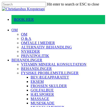
Skip
Hit enter to search or ESC to close
to
Close
main
Search
content
BOOK HER
Menu
OM
OM
Q & A
OMTALE I MEDIER
ALTERNATIV BEHANDLING
NYHEDER
PRIVATPOLITIK
BEHANDLINGER
VITAMIN MINERAL KONSULTATION
BEHANDLINGER
FYSISKE PROBLEMSTILLINGER
BEVÆGEAPPARATET
EKSEM
FROSSEN SKULDER
GOLFALBUE
HÆLSPORER
MASSAGE
MUSESKADE