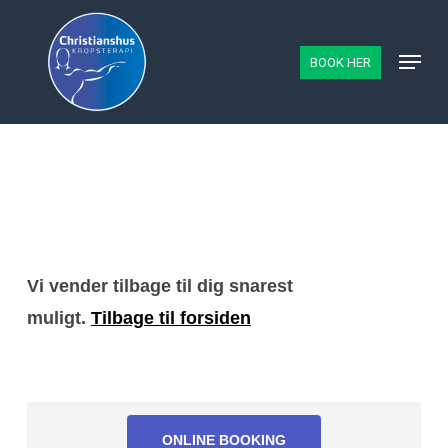
Skip
to
Menu
BOOK HER
main
content
Vi vender tilbage til dig snarest
muligt.
Tilbage til forsiden
ONLINE BOOKING