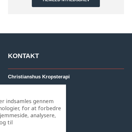
KONTAKT
Christianshus Kropsterapi
Per Christensen
 der indsamles gennem
ologier, for at forbedre
CVR: 36548355
hjemmeside, analysere,
g til
Hovedgaden 55B, 2. sal