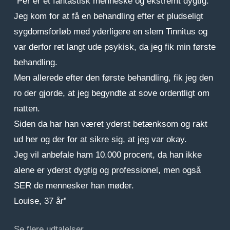
“Per er et fantastisk menneske og ekstremt dygtig.
Jeg kom for at få en behandling efter et pludseligt
sygdomsforløb med yderligere en slem Tinnitus og
var derfor ret langt ude psykisk, da jeg fik min første
behandling.
Men allerede efter den første behandling, fik jeg den
ro der gjorde, at jeg begyndte at sove ordentligt om
natten.
Siden da har han været yderst betænksom og rakt
ud her og der for at sikre sig, at jeg var okay.
Jeg vil anbefale ham 10.000 procent, da han ikke
alene er yderst dygtig og professionel, men også
SER de mennesker han møder.
Louise, 37 år”
Se flere udtalelser