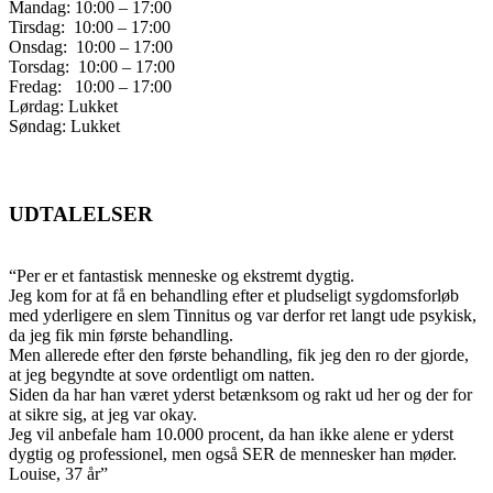
Mandag: 10:00 – 17:00
Tirsdag: 10:00 – 17:00
Onsdag: 10:00 – 17:00
Torsdag: 10:00 – 17:00
Fredag: 10:00 – 17:00
Lørdag: Lukket
Søndag: Lukket
UDTALELSER
“Per er et fantastisk menneske og ekstremt dygtig.
Jeg kom for at få en behandling efter et pludseligt sygdomsforløb
med yderligere en slem Tinnitus og var derfor ret langt ude psykisk,
da jeg fik min første behandling.
Men allerede efter den første behandling, fik jeg den ro der gjorde,
at jeg begyndte at sove ordentligt om natten.
Siden da har han været yderst betænksom og rakt ud her og der for
at sikre sig, at jeg var okay.
Jeg vil anbefale ham 10.000 procent, da han ikke alene er yderst
dygtig og professionel, men også SER de mennesker han møder.
Louise, 37 år”