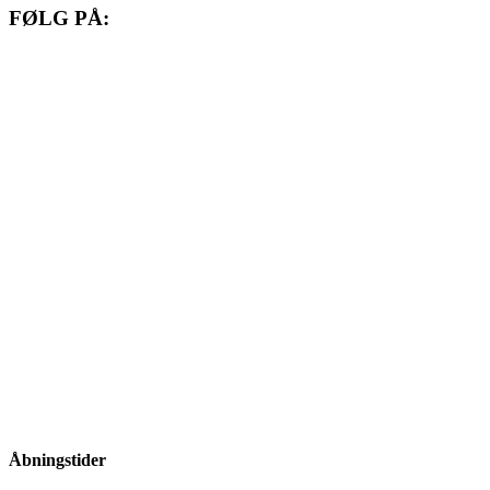
FØLG PÅ:
Gå til facebook
Gå til instagram
Gå til linkedIn
Åbningstider