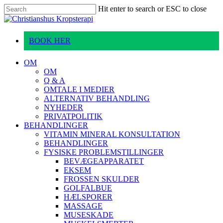
Skip
Hit enter to search or ESC to close
to
Close
main
Search
content
BOOK HER
Menu
OM
OM
Q & A
OMTALE I MEDIER
ALTERNATIV BEHANDLING
NYHEDER
PRIVATPOLITIK
BEHANDLINGER
VITAMIN MINERAL KONSULTATION
BEHANDLINGER
FYSISKE PROBLEMSTILLINGER
BEVÆGEAPPARATET
EKSEM
FROSSEN SKULDER
GOLFALBUE
HÆLSPORER
MASSAGE
MUSESKADE