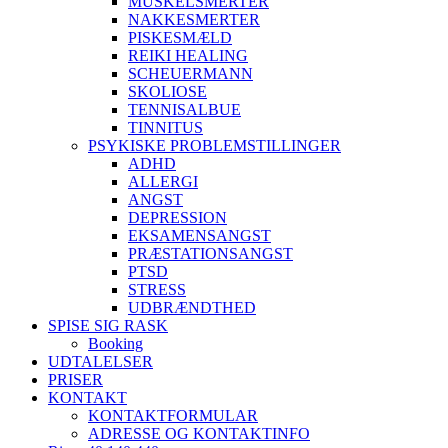
MUSKELSMERTER
NAKKESMERTER
PISKESMÆLD
REIKI HEALING
SCHEUERMANN
SKOLIOSE
TENNISALBUE
TINNITUS
PSYKISKE PROBLEMSTILLINGER
ADHD
ALLERGI
ANGST
DEPRESSION
EKSAMENSANGST
PRÆSTATIONSANGST
PTSD
STRESS
UDBRÆNDTHED
SPISE SIG RASK
Booking
UDTALELSER
PRISER
KONTAKT
KONTAKTFORMULAR
ADRESSE OG KONTAKTINFO