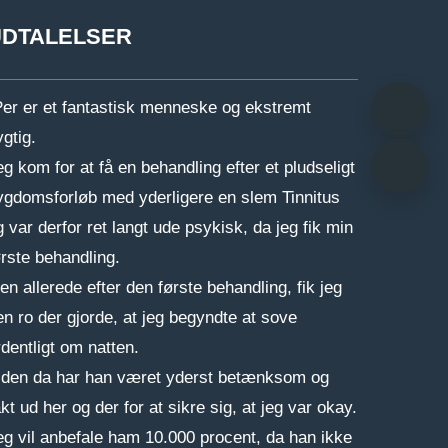
UDTALELSER
Per er et fantastisk menneske og ekstremt
ygtig.
eg kom for at få en behandling efter et pludseligt
ygdomsforløb med yderligere en slem Tinnitus
g var derfor ret langt ude psykisk, da jeg fik min
ørste behandling.
en allerede efter den første behandling, fik jeg
en ro der gjorde, at jeg begyndte at sove
rdentligt om natten.
iden da har han været yderst betænksom og
kt ud her og der for at sikre sig, at jeg var okay.
eg vil anbefale ham 10.000 procent, da han ikke