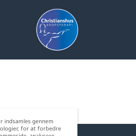
Skip
to
main
content
der indsamles gennem
ologier, for at forbedre
jemmeside, analysere,